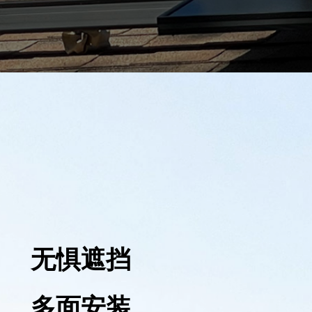
无惧遮挡
多面安装